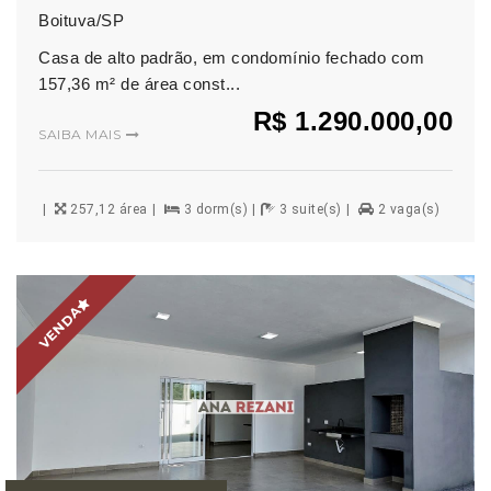
Boituva/SP
Casa de alto padrão, em condomínio fechado com
157,36 m² de área const...
R$ 1.290.000,00
SAIBA MAIS
257,12 área
3 dorm(s)
3 suite(s)
2 vaga(s)
VENDA