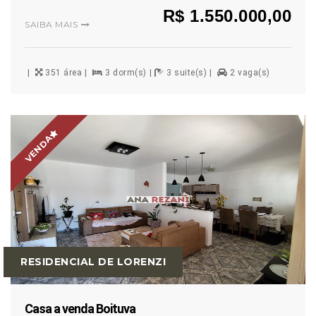
R$ 1.550.000,00
SAIBA MAIS
351 área
3 dorm(s)
3 suite(s)
2 vaga(s)
VENDA
RESIDENCIAL DE LORENZI
Casa a venda Boituva